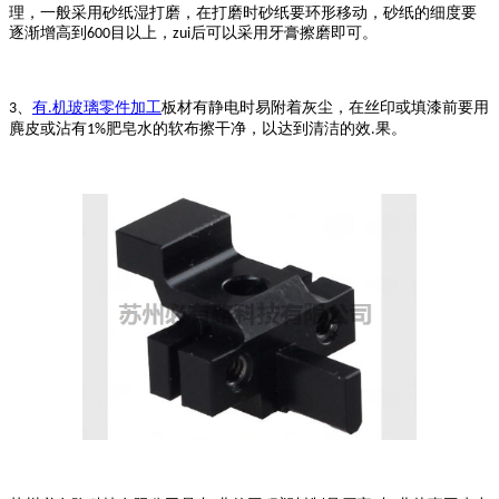
理，一般采用砂纸湿打磨，在打磨时砂纸要环形移动，砂纸的细度要
逐渐增高到
目以上，
后可以采用牙膏擦磨即可。
600
zui
、
有
机玻璃零件加工
板材有静电时易附着灰尘，在丝印或填漆前要用
3
.
麂皮或沾有
肥皂水的软布擦干净，以达到清洁的效
果。
1%
.