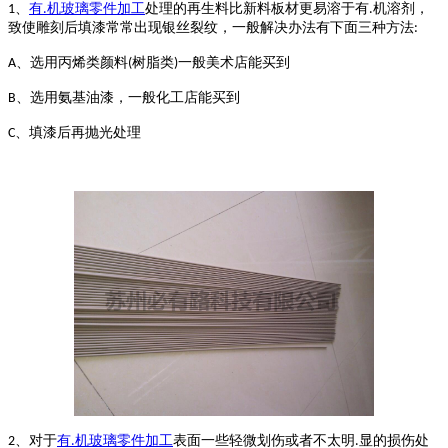
、
有
机玻璃零件加工
处理的再生料比新料板材更易溶于有
机溶剂，
1
.
.
致使雕刻后填漆常常出现银丝裂纹，一般解决办法有下面三种方法
:
、选用丙烯类颜料
树脂类
一般美术店能买到
A
(
)
、选用氨基油漆，一般化工店能买到
B
、填漆后再抛光处理
C
、对于
有
机玻璃零件加工
表面一些轻微划伤或者不太明
显的损伤处
2
.
.