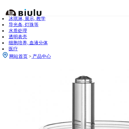
关于我们
冰琪淋, 展示, 教学
About Us
导光条, 灯珠等
水质处理
透明表壳
细胞培养, 血液分体
医疗
网站首页
>
产品中心