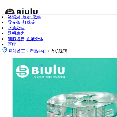
关于我们
冰琪淋, 展示, 教学
About Us
导光条, 灯珠等
水质处理
透明表壳
细胞培养, 血液分体
医疗
网站首页
>
产品中心
> 有机玻璃