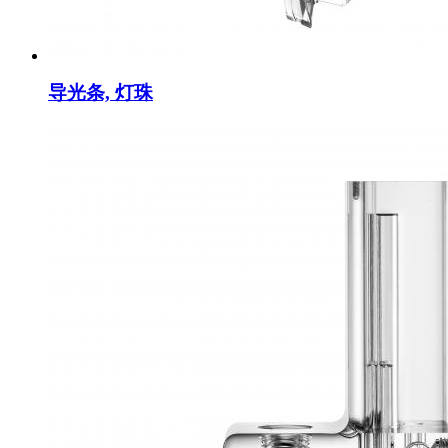
导光条, 灯珠