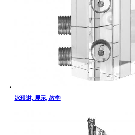
冰琪淋, 展示, 教学