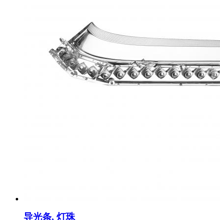
导光条, 灯珠