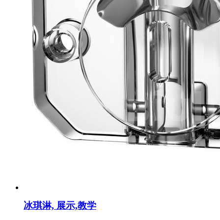
冰琪淋, 展示,教学