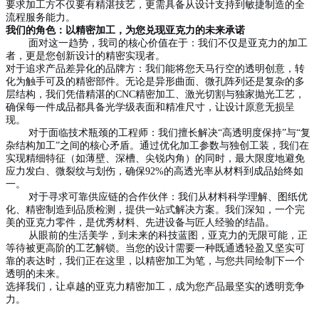
要求加工方不仅要有精湛技艺，更需具备从设计支持到敏捷制造的全
流程服务能力。
我们的角色：以精密加工，为您兑现亚克力的未来承诺
面对这一趋势，我司的核心价值在于：我们不仅是亚克力的加工
者，更是您创新设计的精密实现者。
对于追求产品差异化的品牌方：我们能将您天马行空的透明创意，转
化为触手可及的精密部件。无论是异形曲面、微孔阵列还是复杂的多
层结构，我们凭借精湛的CNC精密加工、激光切割与独家抛光工艺，
确保每一件成品都具备光学级表面和精准尺寸，让设计原意无损呈
现。
对于面临技术瓶颈的工程师：我们擅长解决“高透明度保持”与“复
杂结构加工”之间的核心矛盾。通过优化加工参数与独创工装，我们在
实现精细特征（如薄壁、深槽、尖锐内角）的同时，最大限度地避免
应力发白、微裂纹与划伤，确保92%的高透光率从材料到成品始终如
一。
对于寻求可靠供应链的合作伙伴：我们从材料科学理解、图纸优
化、精密制造到品质检测，提供一站式解决方案。我们深知，一个完
美的亚克力零件，是优秀材料、先进设备与匠人经验的结晶。
从眼前的生活美学，到未来的科技蓝图，亚克力的无限可能，正
等待被更高阶的工艺解锁。当您的设计需要一种既通透轻盈又坚实可
靠的表达时，我们正在这里，以精密加工为笔，与您共同绘制下一个
透明的未来。
选择我们，让卓越的亚克力精密加工，成为您产品最坚实的透明竞争
力。