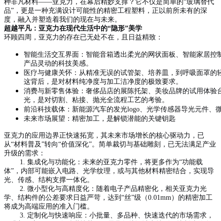
种非凡材料——亚克力，在幕后精妙支撑？它不仅是简单的“玻璃替代
品”，更是一种充满设计可能性的精密工程塑料，正以前所未有的深
度，融入并塑造着我们的现在与未来。
超越平凡：亚克力在现代生活中的“隐形”美学
环顾四周，亚克力的存在已无处不在，且日益精致：
智能生活交互界面：智能音箱透出柔光的网状面板、智能家居控
产品灵动的科技美感。
医疗与健康关怀：从精准无误的试管架、培养皿，到呼吸面罩的
这背后，是对材料纯净度与加工洁净度的极致要求。
消费与新零售体验：奢侈品店的展陈托架、美妆品牌的试用体验
光，是对切割、粘接、抛光全流程工艺的考验。
前沿科技载体：新能源汽车的发光logo、光学传感器导光元件
未来市场展望：精密加工，是解锁潜能的关键钥匙
亚克力的应用边界正快速拓宽，其未来市场增长的核心驱动力，已
从“材料普及”转向“价值深化”。简单裁切与基础雕刻，已无法满足产业
升级的需求：
1. 集成化与功能化：未来的亚克力零件，将更多作为“功能载
体”，内部可能嵌入电路、光学纹理，或与其他材料精密结合，实现导
光、传感、结构支撑一体化。
2. 微小型化与高精度化：随着电子产品精密化，相关亚克力光
学、结构件的公差要求日益严苛，达到“丝”级（0.01mm）的精密加工
将成为高端应用的准入门槛。
3. 定制化与快速响应：小批量、多品种、快速迭代的市场需求，